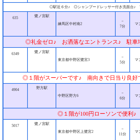
◎駅近６分♪ ◎シャンプードレッサー付き洗面台♪ 
鷺ノ宮駅
635
－
練馬区中村南2
マ
7分
◎礼金ゼロ♪ お洒落なエントランス♪ 駐車
鷺ノ宮駅
6349
－
東京都中野区鷺宮3
マ
5分
◎１階がスーパーです♪ 南向きで日当り良好
野方駅
4904
－
中野区野方6
マ
6分
◎１階が100円ローソンで便利♪
鷺ノ宮駅
5017
－
東京都中野区上鷺宮2
マ
11分