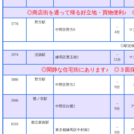
◎商店街を通って帰る好立地・買物便利♪ 
野方駅
3778
－
中野区野方6
マ
4分
◎駅近
－
1974
沼袋駅
練馬区豊玉南1
マ
12分
◎閑静な住宅街にあります♪ ◎３面採
野方駅
5886
－
中野区野方2
9分
鷺ノ宮駅
5946
－
中野区白鷺2
9分
都立家政駅
6310
－
東京都練馬区中村南2
6分