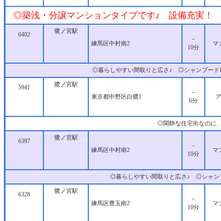
◎築浅・分譲マンションタイプです♪ 設備充実！ 
鷺ノ宮駅
6402
－
練馬区中村南2
マ
10分
◎暮らしやすい間取りと広さ♪ ◎シャンプー
鷺ノ宮駅
5941
－
東京都中野区白鷺1
6分
◎閑静な住宅街なのに
鷺ノ宮駅
6397
－
練馬区中村南2
マ
10分
◎暮らしやすい間取りと広さ♪ ◎シャ
鷺ノ宮駅
6328
－
練馬区豊玉南2
マ
10分