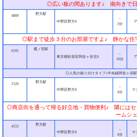
◎広い板の間あります♪ 南向きで日
野方駅
4869
－
中野区野方6
3分
◎駅まで徒歩３分のお部屋ですよ♪ 静かな住
鷺ノ宮駅
6191
－
東京都杉並区阿佐ヶ谷北6
10分
◎人気の振り分けタイプ♪中央線阿佐ヶ谷駅
野方駅
1526
－
中野区野方6
マ
4分
◎商店街を通って帰る好立地・買物便利♪ 隣にはセ
ームシェ
野方駅
4553
－
中野区野方6
マ
4分