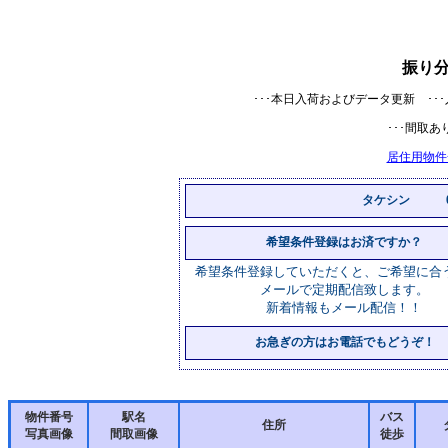
振り
･･･本日入荷およびデータ更新
･
･･･間
居住用物件
タケシン 01
希望条件登録はお済ですか？
希望条件登録していただくと、ご希望に合
メールで定期配信致します。
新着情報もメール配信！！
お急ぎの方はお電話でもどうぞ！
物件番号
駅名
バス
住所
写真画像
間取画像
徒歩