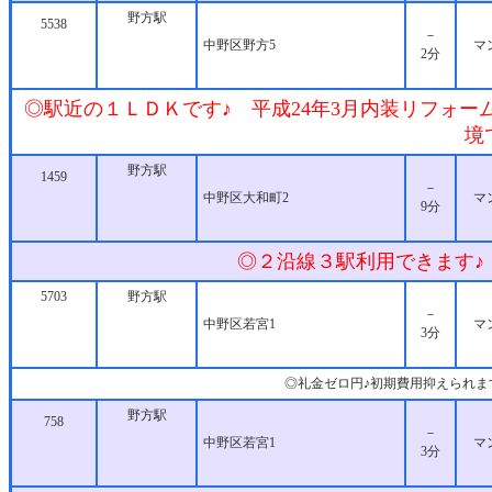
野方駅
5538
－
中野区野方5
マ
2分
◎駅近の１ＬＤＫです♪ 平成24年3月内装リフォー
境
野方駅
1459
－
中野区大和町2
マ
9分
◎２沿線３駅利用できます♪
5703
野方駅
－
中野区若宮1
マ
3分
◎礼金ゼロ円♪初期費用抑えられま
野方駅
758
－
中野区若宮1
マ
3分