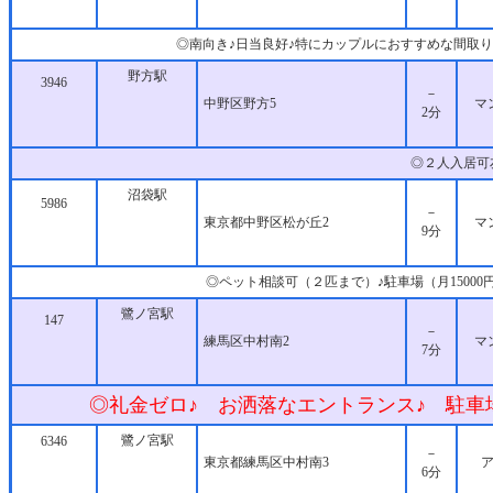
◎南向き♪日当良好♪特にカップルにおすすめな間取
野方駅
3946
－
中野区野方5
マ
2分
◎２人入居可
沼袋駅
5986
－
東京都中野区松が丘2
マ
9分
◎ペット相談可（２匹まで）♪駐車場（月15000
鷺ノ宮駅
147
－
練馬区中村南2
マ
7分
◎礼金ゼロ♪ お洒落なエントランス♪ 駐車
鷺ノ宮駅
6346
－
東京都練馬区中村南3
6分