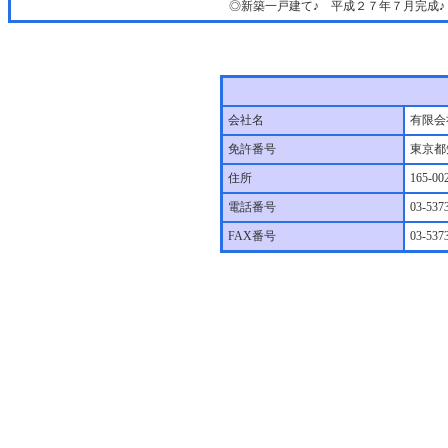
◎新築一戸建て♪ 平成２７年７月完成
会社名
有限会
免許番号
東京都
住所
165-
電話番号
03-537
FAX番号
03-537