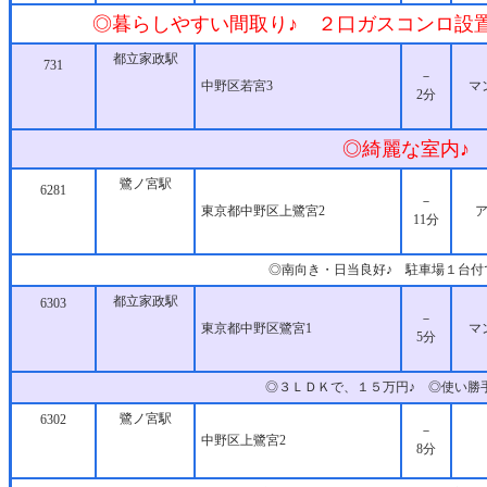
◎暮らしやすい間取り♪ ２口ガスコンロ設置
都立家政駅
731
－
中野区若宮3
マ
2分
◎綺麗な室内♪ 
鷺ノ宮駅
6281
－
東京都中野区上鷺宮2
11分
◎南向き・日当良好♪ 駐車場１台付
都立家政駅
6303
－
東京都中野区鷺宮1
マ
5分
◎３ＬＤＫで、１５万円♪ ◎使い勝
鷺ノ宮駅
6302
－
中野区上鷺宮2
8分